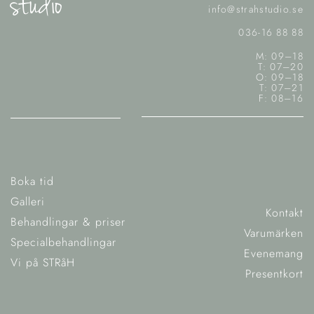
studio
info@strahstudio.se
036-16 88 88
M: 09–18
T: 07–20
O: 09–18
T: 07–21
F: 08–16
Boka tid
Galleri
Kontakt
Behandlingar & priser
Varumärken
Specialbehandlingar
Evenemang
Vi på STRåH
Presentkort