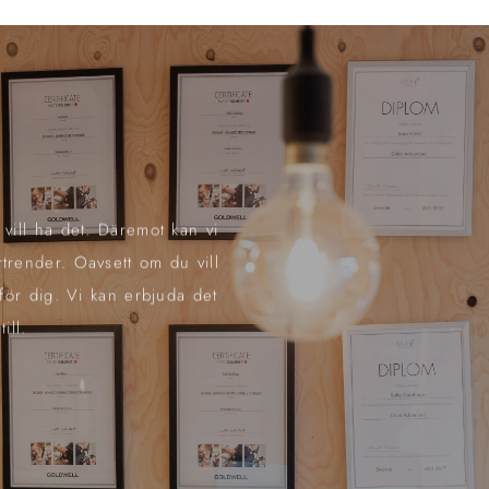
 vill ha det. Däremot kan vi
trender. Oavsett om du vill
 för dig. Vi kan erbjuda det
ill.