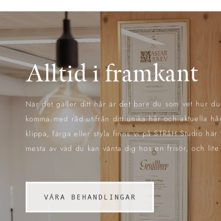
Alltid i framkant
När det gäller ditt hår är det bara du som vet hur du
komma med råd utifrån ditt unika hår och aktuella hår
klippa, färga eller styla finns vi på STRåH Studio här
mesta av vad du kan vänta dig hos en frisör, och lite t
VÅRA BEHANDLINGAR