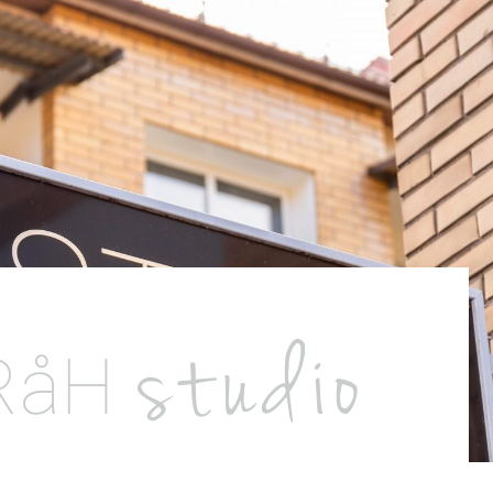
studio
RåH